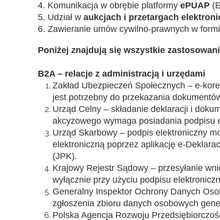
4. Komunikacja w obrębie platformy
ePUAP
(E
5. Udział w
aukcjach i przetargach elektron
6. Zawieranie umów cywilno-prawnych w formie
Poniżej znajdują się wszystkie zastosowan
B2A – relacje z administracją i urzędami
Zakład Ubezpieczeń Społecznych – e-kores
jest potrzebny do przekazania dokumentów 
Urząd Celny – składanie deklaracji i doku
akcyzowego wymaga posiadania podpisu e
Urząd Skarbowy – podpis elektroniczny mo
elektroniczną poprzez aplikację e-Deklar
(JPK).
Krajowy Rejestr Sądowy – przesyłanie wnio
wyłącznie przy użyciu podpisu elektroniczn
Generalny Inspektor Ochrony Danych Oso
zgłoszenia zbioru danych osobowych gen
Polska Agencja Rozwoju Przedsiębiorczośc